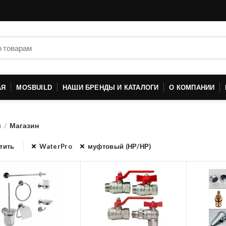
АЯ
MOSBUILD
НАШИ БРЕНДЫ И КАТАЛОГИ
О КОМПАНИИ
я
Магазин
тить
WaterPro
муфтовый (НР/НР)