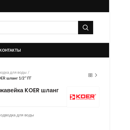
КОНТАКТЫ
одка для воды
ER шланг 1/2″ ГГ
ржавейка KOER шланг
одводка для воды