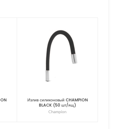
ION
Излив силиконовый CHAMPION
Излив си
BLACK (50 шт/ящ)
GRE
Champion