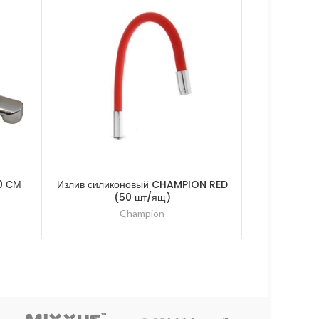
0 СМ
Излив силиконовый CHAMPION RED
Излив силик
(50 шт/ящ)
WHI
Champion
Mi