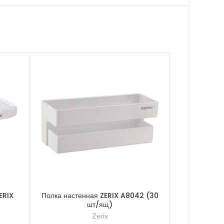
ERIX
Полка настенная ZERIX A8042 (30
Полотенц
шт/ящ)
одинарный Z
Zerix