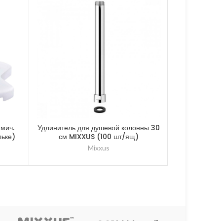
амич.
Удлинитель для душевой колонны 30
MIXXUS Га
льке)
см MIXXUS (100 шт/ящ)
крепления с
Mixxus