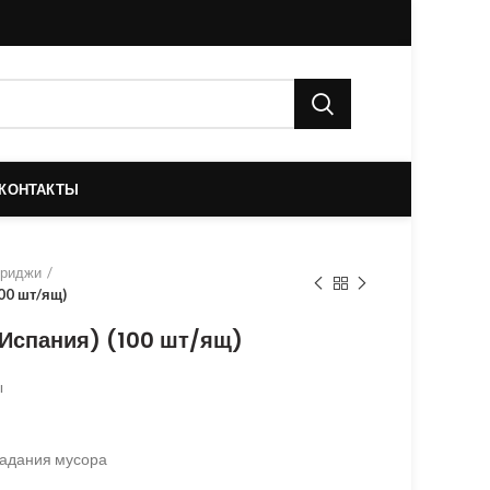
КОНТАКТЫ
триджи
00 шт/ящ)
(Испания) (100 шт/ящ)
ы
падания мусора