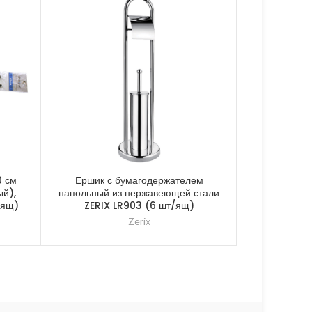
 см
Ершик с бумагодержателем
Ерш напольн
й),
напольный из нержавеющей стали
/ящ)
ZERIX LR903 (6 шт/ящ)
Zerix