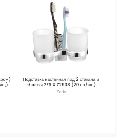
хром)
Подставка настенная под 2 стакана и
Бумагодержа
/ящ)
з/щетки ZERIX Z2908 (20 шт/ящ)
ZERIX 
Zerix