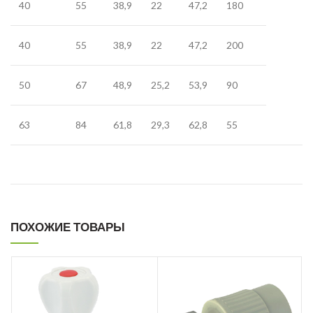
40
55
38,9
22
47,2
180
40
55
38,9
22
47,2
200
50
67
48,9
25,2
53,9
90
63
84
61,8
29,3
62,8
55
ПОХОЖИЕ ТОВАРЫ