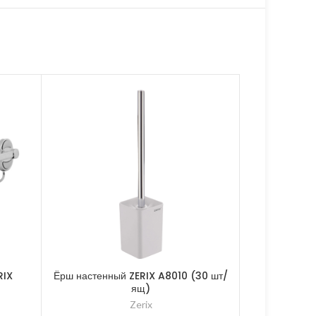
RIX
Ёрш настенный ZERIX A8010 (30 шт/
Лейка для 
ящ)
(
Zerix