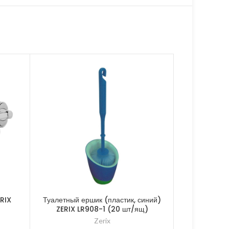
RIX
Туалетный ершик (пластик, синий)
Лейка для 
ZERIX LR908-1 (20 шт/ящ)
(
Zerix