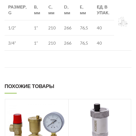
РАЗМЕР,
B,
C,
D,
E,
ЕД. В
G
мм
мм
мм
мм
УПАК.
1/2”
1”
210
266
76,5
40
3/4”
1”
210
266
76,5
40
ПОХОЖИЕ ТОВАРЫ