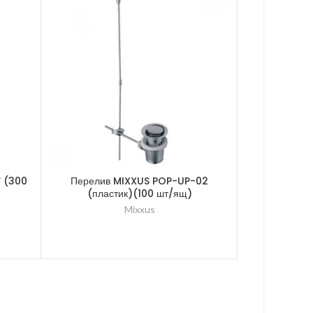
″ (300
Перелив MIXXUS POP-UP-02
Излив силико
(пластик)(100 шт/ящ)
RE
Mixxus