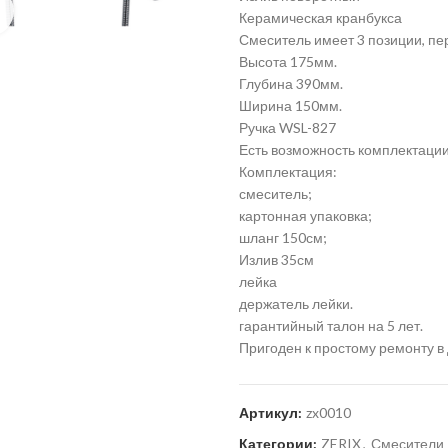
Нажмите для увеличения
Керамическая кранбукса
Смеситель имеет 3 позиции, пе
Высота 175мм.
Глубина 390мм.
Ширина 150мм.
Ручка WSL-827
Есть возможность комплектации
Комплектация:
смеситель;
картонная упаковка;
шланг 150см;
Излив 35см
лейка
держатель лейки.
гарантийный талон на 5 лет.
Пригоден к простому ремонту 
Артикул:
zx0010
Категории:
ZERIX
,
Смесители