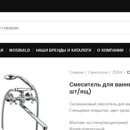
АЯ
MOSBUILD
НАШИ БРЕНДЫ И КАТАЛОГИ
О КОМПАНИИ
Главная
Смесители
ZERIX
С
Смеситель для ванн
шт/ящ)
Силуминовый смеситель для ва
Глянцевое покрытие, цвет хром.
Монтаж: на стену(эксцентрики)
Излив поворотный