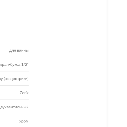
для ванны
кран-букса 1/2"
ну (эксцентрики)
Zerix
двухвентильный
хром