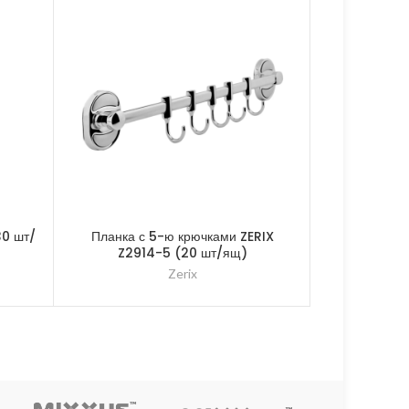
30 шт/
Планка с 5-ю крючками ZERIX
Бумагодерж
Z2914-5 (20 шт/ящ)
A81
Zerix