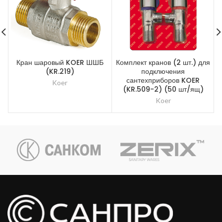
Кран шаровый KOER ШШБ
Комплект кранов (2 шт.) для
Н
(KR.219)
подключения
сантехприборов KOER
Koer
(KR.509-2) (50 шт/ящ)
Koer