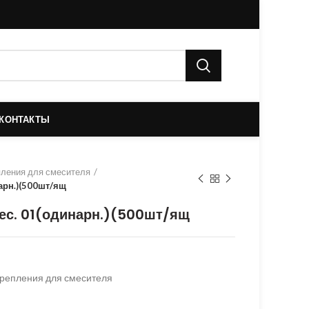
КОНТАКТЫ
ления для смесителя
арн.)(500шт/ящ
ес. 01(одинарн.)(500шт/ящ
репления для смесителя