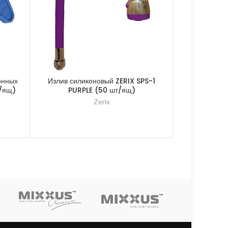
онных
Излив силиконовый ZERIX SPS-1
ZERIX LR
т/ящ)
PURPLE (50 шт/ящ)
переходн
смесителя 
Zerix