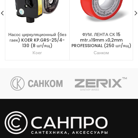
Насос циркуляционный (без
ФУМ. ЛЕНТА СК 15
гаек) KOER KP.GRS-25/4-
mtr.х19mm х0,2mm
в
130 (8 шт/ящ)
PROFESSIONAL (250 шт/ящ)
Koer
Санком