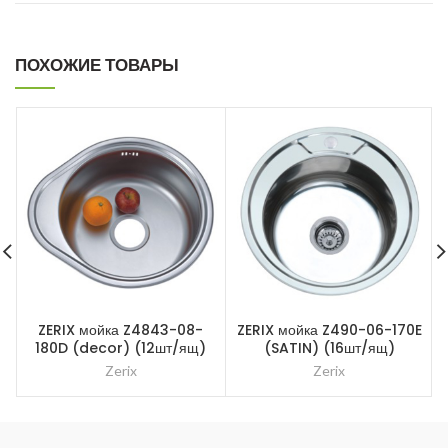
ПОХОЖИЕ ТОВАРЫ
ZERIX мойка Z4843-08-
ZERIX мойка Z490-06-170E
Z
180D (decor) (12шт/ящ)
(SATIN) (16шт/ящ)
Zerix
Zerix