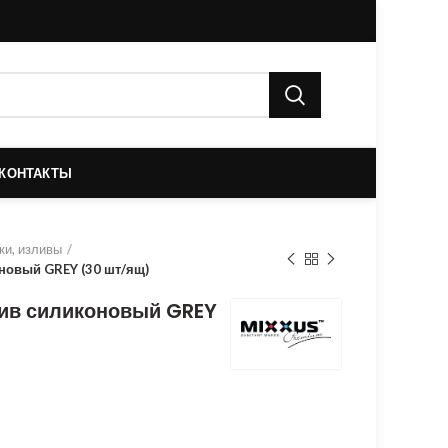
КОНТАКТЫ
ки, изливы
овый GREY (30 шт/ящ)
ив силиконовый GREY