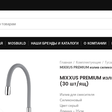
АЯ
MOSBUILD
НАШИ БРЕНДЫ И КАТАЛОГИ
О КОМПАНИИ
Главная
Комплектующие
Гуса
MIXXUS PREMIUM излив силикон
MIXXUS PREMIUM изл
(30 шт/ящ)
Излив для смесителя
Силиконовый
Цвет серый
Длинна ~ 35см.