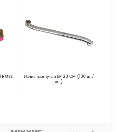
1 ROSE
Излив изогнутый EP 30 СМ (100 шт/
Излив рефл
ящ)