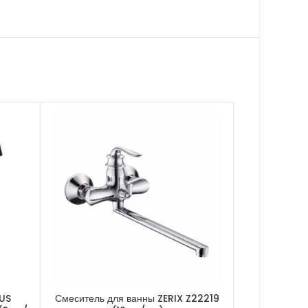
XUS
Смеситель для ванны ZERIX Z22219
Смесител