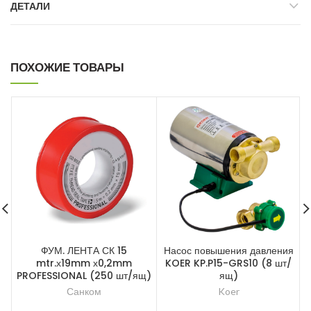
ДЕТАЛИ
ПОХОЖИЕ ТОВАРЫ
ФУМ. ЛЕНТА СК 15
Насос повышения давления
Н
mtr.х19mm х0,2mm
KOER KP.P15-GRS10 (8 шт/
PROFESSIONAL (250 шт/ящ)
ящ)
Санком
Koer