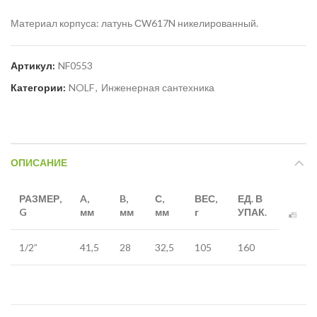
Материал корпуса: латунь СW617N никелированный.
Артикул:
NF0553
Категории:
NOLF
,
Инженерная сантехника
ОПИСАНИЕ
РАЗМЕР,
A,
B,
С
,
ВЕС,
ЕД. В
G
мм
мм
мм
г
УПАК.
1/2”
41,5
28
32,5
105
160