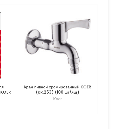
ля
Кран пивной хромированный KOER
Кран угл
 KOER
(KR.253) (100 шт/ящ)
подключения
3/4×3/4×3/4
Koer