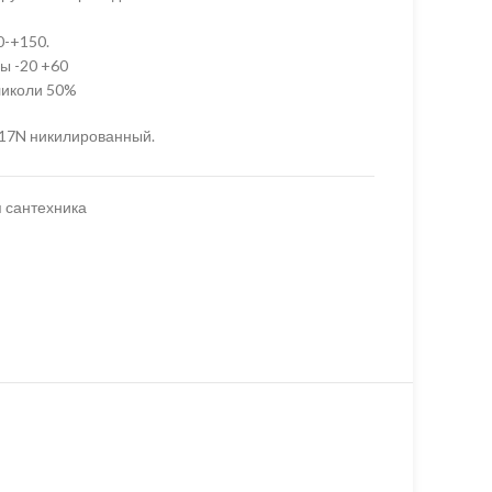
0-+150.
ы -20 +60
гликоли 50%
17N никилированный.
 сантехника