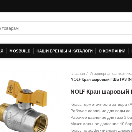
АЯ
MOSBUILD
НАШИ БРЕНДЫ И КАТАЛОГИ
О КОМПАНИИ
Главная
Инженерная сантехник
NOLF Кран шаровый ГШБ ГАЗ (NF
NOLF Кран шаровый 
Класс герметичности затвора «А
Рабочее давление для воды до 
Рабочее давление для газа 3 б
Максимальное давление 40 ба
Класс по эффективному диамет