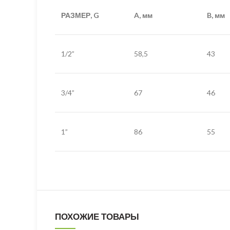
РАЗМЕР, G
A, мм
B, мм
1/2”
58,5
43
3/4”
67
46
1”
86
55
ПОХОЖИЕ ТОВАРЫ