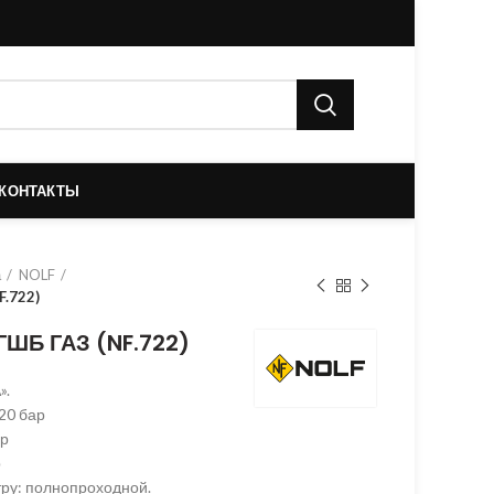
КОНТАКТЫ
а
NOLF
.722)
ГШБ ГАЗ (NF.722)
».
20 бар
ар
р
ру: полнопроходной.