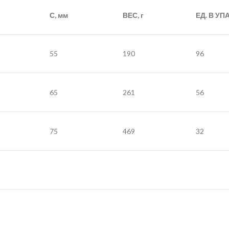
С
, мм
ВЕС, г
ЕД. В УПА
55
190
96
65
261
56
75
469
32