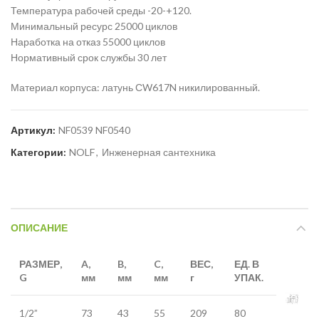
Температура рабочей среды -20-+120.
Минимальный ресурс 25000 циклов
Наработка на отказ 55000 циклов
Нормативный срок службы 30 лет
Материал корпуса: латунь СW617N никилированный.
Артикул:
NF0539 NF0540
Категории:
NOLF
,
Инженерная сантехника
ОПИСАНИЕ
РАЗМЕР
,
A,
B,
C,
ВЕС,
ЕД. В
G
мм
мм
мм
г
УПАК.
1/2”
73
43
55
209
80