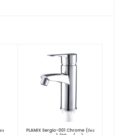
ез
PLAMIX Sergio-001 Chrome (без
PLAMIX Om