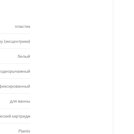
пластик
ну (эксцентрики)
белый
однорычажный
фиксированный
для ванны
еский картридж
Plamix