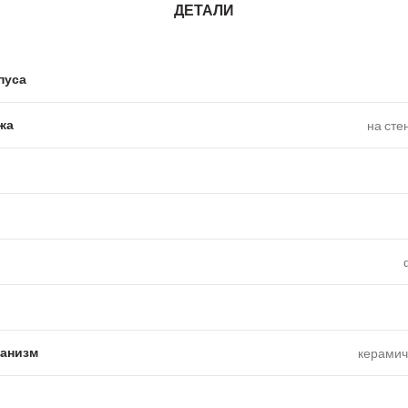
ДЕТАЛИ
пуса
жа
на сте
анизм
керамич