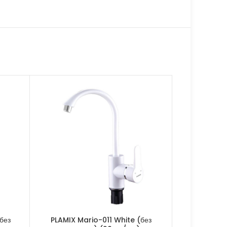
без
PLAMIX Mario-011 White (без
PLAMIX L