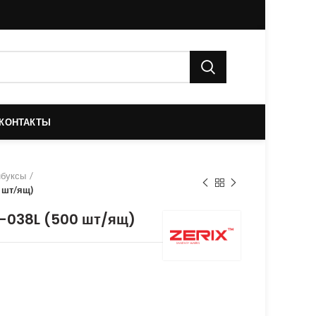
КОНТАКТЫ
нбуксы
 шт/ящ)
F-038L (500 шт/ящ)