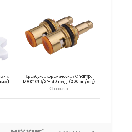
амич.
Кранбукса керамическая Champ.
Кранбукса ре
льке)
MASTER 1/2″- 90 град. (300 шт/ящ)
(
Champion