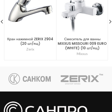
Кран нажимной ZERIX Z904
Смеситель для ванны
С
(20 шт/ящ)
MIXXUS MISSOURI 009 EURO
(WHITE) (10 шт/ящ)
Zerix
Mixxus