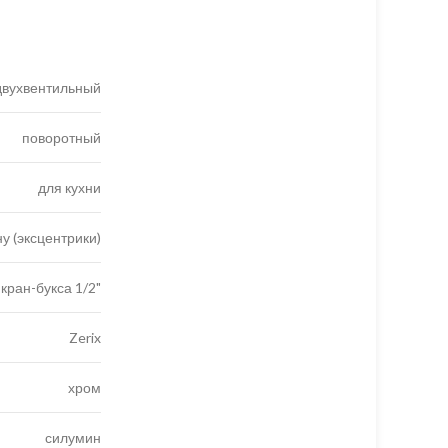
двухвентильный
поворотный
для кухни
ну (эксцентрики)
кран-букса 1/2"
Zerix
хром
силумин