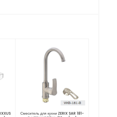
MIXXUS
Смеситель для кухни ZERIX SAR 181-
Кран-водон