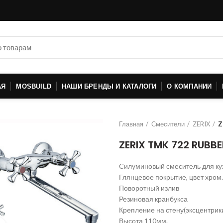
АЯ
MOSBUILD
НАШИ БРЕНДЫ И КАТАЛОГИ
О КОМПАНИИ
Главная
Смесители
ZERIX
Z
ZERIX TMK 722 RUBBE
Cилуминовый смеситель для ку
Глянцевое покрытие, цвет хром.
Поворотный излив
Резиновая кранбукса
Крепление на стену(эксцентрики
Высота 110мм.