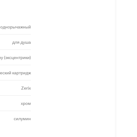
однорычажный
для душа
ну (эксцентрики)
еский картридж
Zerix
хром
силумин