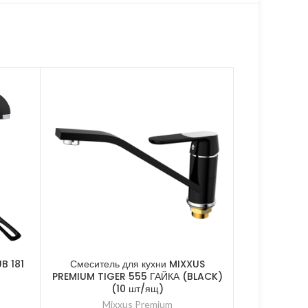
B 181
Смеситель для кухни MIXXUS
Смесител
PREMIUM TIGER 555 ГАЙКА (BLACK)
PREMIUM O
(10 шт/ящ)
Mi
Mixxus Premium