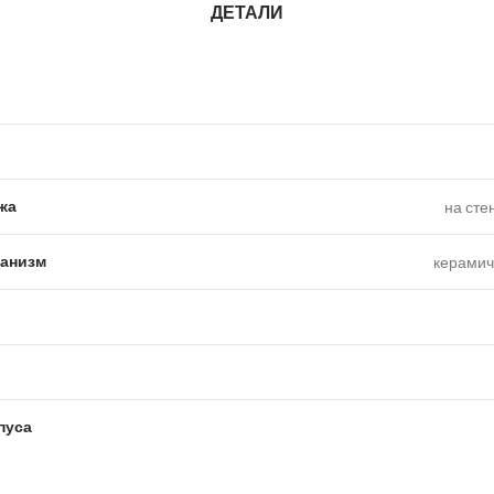
ДЕТАЛИ
жа
на сте
анизм
керамич
пуса