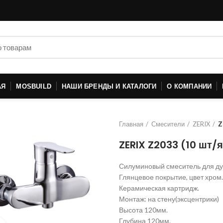
АЯ
MOSBUILD
НАШИ БРЕНДЫ И КАТАЛОГИ
О КОМПАНИИ
Главная
Смесители
ZERIX
Z
ZERIX Z2033 (10 шт/
Силуминовый смеситель для ду
Глянцевое покрытие, цвет хром.
Керамическая картридж.
Монтаж: на стену(эксцентрики)
Высота 120мм.
Глубина 120мм.