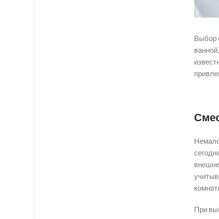
Выбор 
ванной,
известн
привле
Смес
Немало
сегодн
внешне
учитыв
комнат
При вы