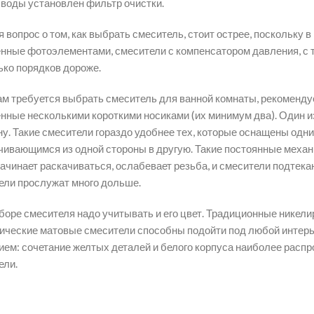
 воды установлен фильтр очистки.
я вопрос о том, как выбрать смеситель, стоит острее, поскольку
нные фотоэлементами, смесители с компенсатором давления, с т
ько порядков дороже.
ам требуется выбрать смеситель для ванной комнаты, рекоменду
нные несколькими короткими носиками (их минимум два). Один из 
ну. Такие смесители гораздо удобнее тех, которые оснащены одн
чивающимся из одной стороны в другую. Такие постоянные механи
начинает раскачиваться, ослабевает резьба, и смесители подтек
ели прослужат много дольше.
боре смесителя надо учитывать и его цвет. Традиционные никели
ические матовые смесители способны подойти под любой интерь
ием: сочетание желтых деталей и белого корпуса наиболее распро
ели.