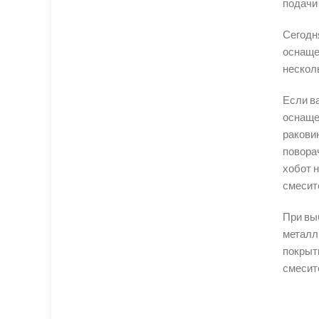
подачи
Сегодн
оснаще
нескол
Если в
оснаще
ракови
повора
хобот 
смесит
При вы
металл
покрыт
смесит