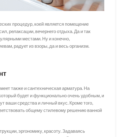
еских процедур, коей является помещение
л, релаксации, вечернего отдыха. Да и так
пулярными местами. Ну и конечно,
ам, радует из взоры, да и весь организм.
нт
меет также и сантехническая арматура. На
 который будет и функционально очень удобным, и
 ваши средства и личный вкус. Кроме того,
ответствовать общему стилевому решению ванной
рукции, эргономику, красоту. Задаваясь