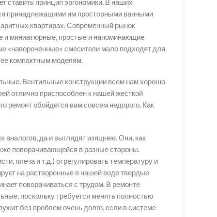
ет ставить принцип эргономики. В наших
ться принадлежащими им просторными ванными
баритных квартирах. Современный рынок
е и миниатюрные, простые и напоминающие
ые «навороченные» смесители мало подходят для
лее компактным моделям.
льные. Вентильные конструкции всем нам хорошо
елей отлично приспособлен к нашей жесткой
го ремонт обойдется вам совсем недорого. Как
 аналогов, да и выглядят изящнее. Они, как
акже поворачивающейся в разные стороны.
ти, плеча и т.д.) отрегулировать температуру и
ирует на растворенные в нашей воде твердые
инает поворачиваться с трудом. В ремонте
ьные, поскольку требуется менять полностью
ужит без проблем очень долго, если в системе