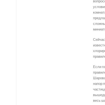
вопрос
услови
комнат
предла
сложны
миниат
Сейчас
извест
хлорир
правил
Если го
правил
Шаровая
напор 
частиц
вышедш
весь ш