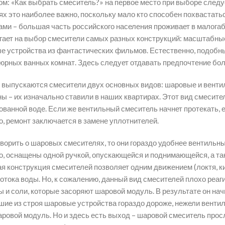
ом: «Как выбрать смеситель?» на первое место при выборе следу
ях это наиболее важно, поскольку мало кто способен похваста
ами – большая часть российского населения проживает в малога
гает на выбор смесители самых разных конструкций: масштабны
е устройства из фантастических фильмов. Естественно, подобн
юрных ванных комнат. Здесь следует отдавать предпочтение бо
 выпускаются смесители двух основных видов: шаровые и венти
ны – их изначально ставили в наших квартирах. Этот вид смесит
ованной воде. Если же вентильный смеситель начнет протекать, е
о, ремонт заключается в замене уплотнителей.
ворить о шаровых смесителях, то они гораздо удобнее вентильных
о, оснащены одной ручкой, опускающейся и поднимающейся, а т
 конструкция смесителей позволяет одним движением (локтя, кис
потока воды. Но, к сожалению, данный вид смесителей плохо реаг
ы и соли, которые засоряют шаровой модуль. В результате он нач
ие из строя шаровые устройства гораздо дороже, нежели вентил
аровой модуль. Но и здесь есть выход – шаровой смеситель просл