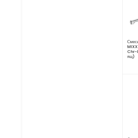
Смеси
MIXX
Chr-
ящ)