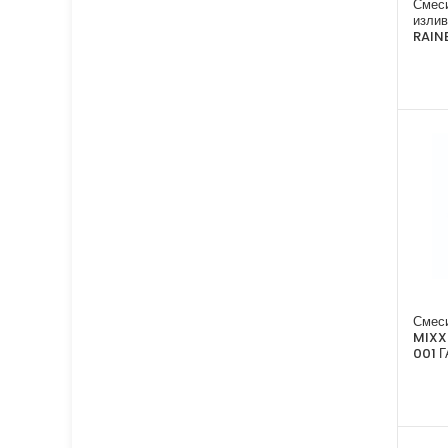
Смеси
изли
RAIN
Смес
MIXX
001 