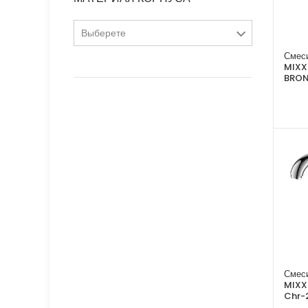
сатин
Выберете
хром
Смеси
латунь
MIXX
BRON
Смеси
MIXX
Chr-