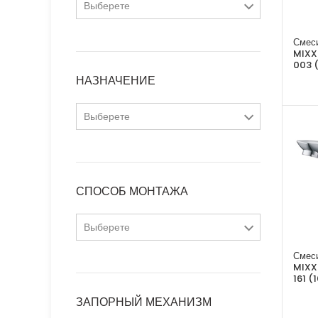
Выберете
выдвижная лейка
Смес
MIXX
003 
поворотный
НАЗНАЧЕНИЕ
фиксированный
Выберете
для биде
для ванны
СПОСОБ МОНТАЖА
для душа
Выберете
для кухни
Смес
гайка
MIXX
161 (
для умывальника
на борт ванны
ЗАПОРНЫЙ МЕХАНИЗМ