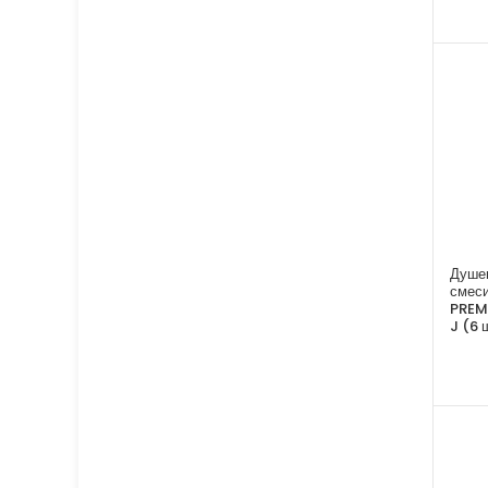
Душев
смес
PREM
J (6 