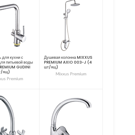
 для кухни с
Душевая колонна MIXXUS
ля питьевой воды
PREMIUM AXIO 003-J (4
REMIUM GUDINI
шт/ящ)
т/ящ)
Mixxus Premium
xus Premium