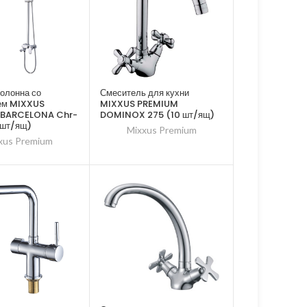
олонна со
Смеситель для кухни
ем MIXXUS
MIXXUS PREMIUM
 BARCELONA Chr-
DOMINOX 275 (10 шт/ящ)
 шт/ящ)
Mixxus Premium
xus Premium