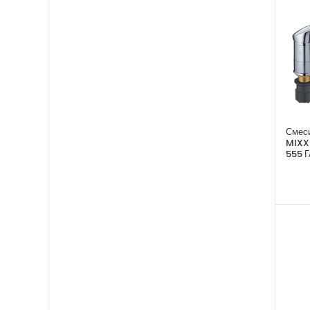
Смеси
MIXX
555 